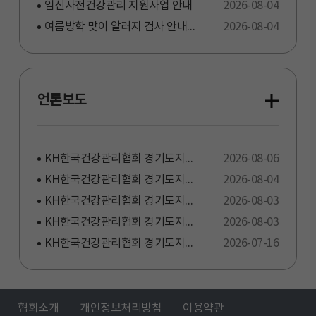
임신사전건강관리 지원사업 안내
2026-08-04
여름방학 맞이 알러지 검사 안내! 검사 항목 확대(108종 → 161종)! 비용은 그대로!
2026-08-04
언론보도
KH한국건강관리협회 경기도지부, 2026년 세 번째 ‘사랑 나눔 헌혈 캠페인’ 실시
2026-08-06
KH한국건강관리협회 경기도지부, ‘제7회 한국건강관리협회장배 배드민턴대회’ 오는 8월 22일~23일 개최
2026-08-04
KH한국건강관리협회 경기도지부, 광교산저수지일대에서 ‘어스체크 플로깅’ 환경정화 봉사활동 실시
2026-08-03
KH한국건강관리협회 경기도지부, 아동양육시설 ‘꿈을키우는집’ 사회공헌 건강검진 실시
2026-08-03
KH한국건강관리협회 경기도지부, 경기도여성단체협의회에 사랑의 후원금 전달
2026-07-16
협회소개
개인정보처리방침
이용약관