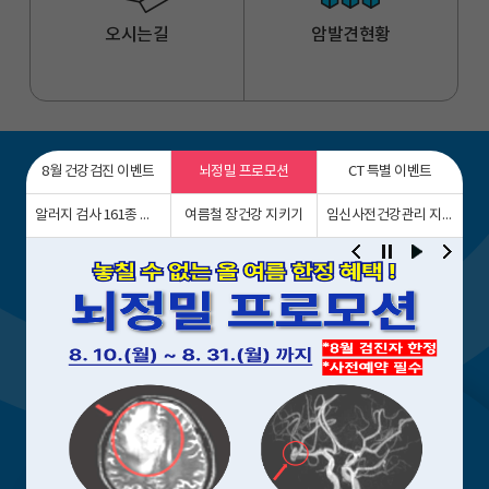
오시는길
암발견현황
8월 건강검진 이벤트
뇌정밀 프로모션
CT 특별 이벤트
의료진 소개
알러지 검사 161종 확대
여름철 장건강 지키기
임신사전건강관리 지원사업 안내
전문의료진 구성으로 국민건강증진에
최선을 다하겠습니다.