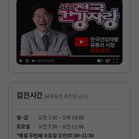
남희석의 전국건강자랑
스미싱 문자 주의
남희석의 전국건강자랑
검진시간
(공휴일은 휴진입니다.)
월~금
오전 7:30 ~ 오후 16:00
토요일
오전 7:30 ~ 오전 11:00
*매월 두번째 수요일 오전07:30~11:30