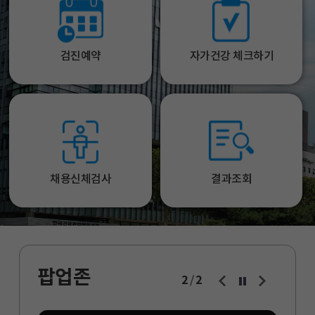
검진예약
자가건강 체크하기
채용신체검사
결과조회
팝업존
2
2
/